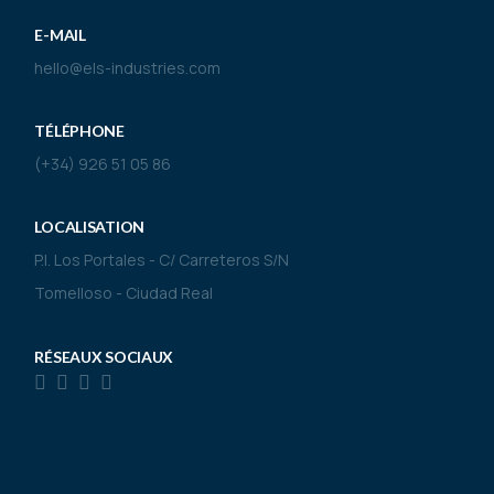
E-MAIL
hello@els-industries.com
TÉLÉPHONE
(+34) 926 51 05 86
LOCALISATION
P.I. Los Portales - C/ Carreteros S/N
Tomelloso - Ciudad Real
RÉSEAUX SOCIAUX