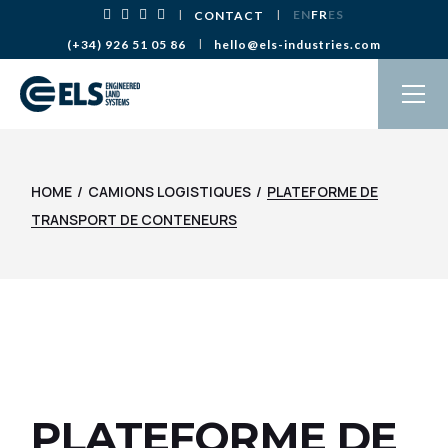
Aller
EN
FR
ES
CONTACT
au
contenu
(+34) 926 51 05 86
hello@els-industries.com
HOME
CAMIONS LOGISTIQUES
PLATEFORME DE
TRANSPORT DE CONTENEURS
PLATEFORME DE