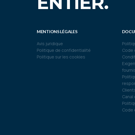
ENTIER.
MENTIONS LÉGALES
DOCU
Avis juridique
Politi
Politique de confidentialité
Code 
Politique sur les cookies
Condit
Exigen
fourni
Politi
respo
Client
Canal 
Politi
Code é