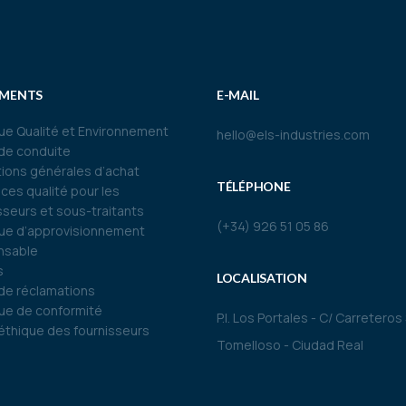
MENTS
E-MAIL
que Qualité et Environnement
hello@els-industries.com
de conduite
ions générales d’achat
TÉLÉPHONE
ces qualité pour les
sseurs et sous-traitants
(+34) 926 51 05 86
que d’approvisionnement
nsable
s
LOCALISATION
de réclamations
que de conformité
P.I. Los Portales - C/ Carreteros
thique des fournisseurs
Tomelloso - Ciudad Real