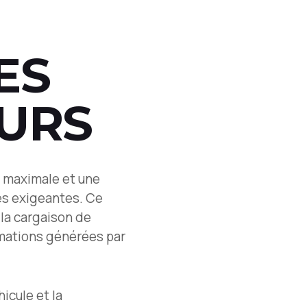
ES
URS
n maximale et une
res exigeantes. Ce
 la cargaison de
rmations générées par
icule et la