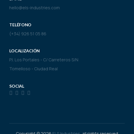
hello@els-industries.com
TELÉFONO
(+34) 926 51 05 86
LOCALIZACIÓN
P.I. Los Portales - C/ Carreteros S/N
Tomelloso - Ciudad Real
SOCIAL
Copyright © 2026
ELS Industries
, all rights reserved