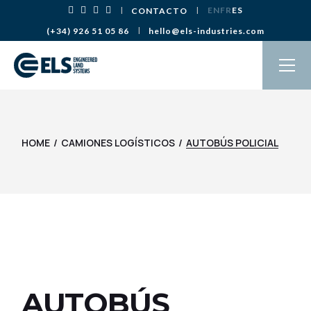
Saltar
EN
FR
ES
CONTACTO
al
contenido
(+34) 926 51 05 86
hello@els-industries.com
HOME
CAMIONES LOGÍSTICOS
AUTOBÚS POLICIAL
AUTOBÚS