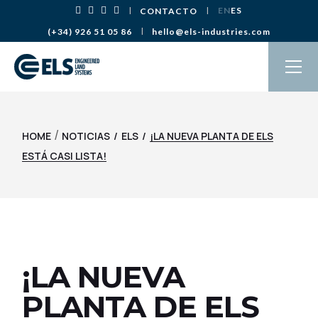
Saltar
EN
ES
CONTACTO
al
contenido
(+34) 926 51 05 86
hello@els-industries.com
/
HOME
NOTICIAS
ELS
¡LA NUEVA PLANTA DE ELS
ESTÁ CASI LISTA!
¡LA NUEVA
PLANTA DE ELS