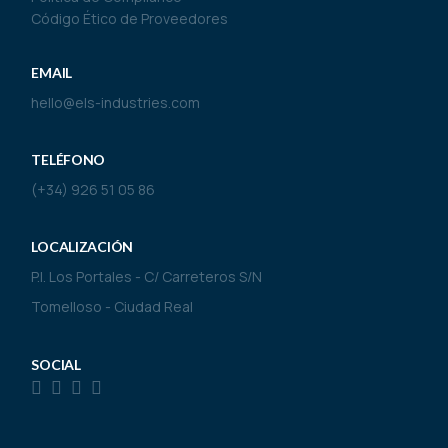
Código Ético de Proveedores
EMAIL
hello@els-industries.com
TELÉFONO
(+34) 926 51 05 86
LOCALIZACIÓN
P.I. Los Portales - C/ Carreteros S/N
Tomelloso - Ciudad Real
SOCIAL