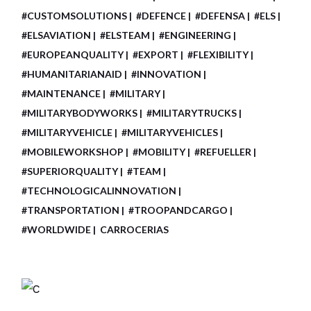
#CUSTOMSOLUTIONS
#DEFENCE
#DEFENSA
#ELS
#ELSAVIATION
#ELSTEAM
#ENGINEERING
#EUROPEANQUALITY
#EXPORT
#FLEXIBILITY
#HUMANITARIANAID
#INNOVATION
#MAINTENANCE
#MILITARY
#MILITARYBODYWORKS
#MILITARYTRUCKS
#MILITARYVEHICLE
#MILITARYVEHICLES
#MOBILEWORKSHOP
#MOBILITY
#REFUELLER
#SUPERIORQUALITY
#TEAM
#TECHNOLOGICALINNOVATION
#TRANSPORTATION
#TROOPANDCARGO
#WORLDWIDE
CARROCERIAS