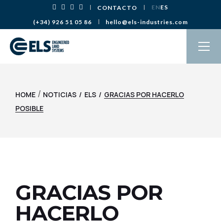
Saltar
EN
ES
CONTACTO
al
contenido
(+34) 926 51 05 86
hello@els-industries.com
/
HOME
NOTICIAS
ELS
GRACIAS POR HACERLO
POSIBLE
GRACIAS POR
HACERLO