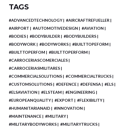
TAGS
#ADVANCEDTECHNOLOGY
#AIRCRAFTREFUELLER
#AIRPORT
#AUTOMOTIVEDESIGN
#AVIATION
#BODIES
#BODYBUILDER
#BODYBUILDERS
#BODYWORK
#BODYWORKS
#BUILTTOPEFORM
#BUILTTOPERFOM
#BUILTTOPERFORM
#CARROCERIASCOMERCIALES
#CARROCERIASMILITARES
#COMMERCIALSOLUTIONS
#COMMERCIALTRUCKS
#CUSTOMSOLUTIONS
#DEFENCE
#DEFENSA
#ELS
#ELSAVIATION
#ELSTEAM
#ENGINEERING
#EUROPEANQUALITY
#EXPORT
#FLEXIBILITY
#HUMANITARIANAID
#INNOVATION
#MAINTENANCE
#MILITARY
#MILITARYBODYWORKS
#MILITARYTRUCKS